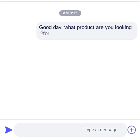
8:15 AM
Good day, what product are you looking 
for?
منزل
حول نا
اتصل بنا
Desktop Site
خريطة الموقع
سياسة الخصوصية
جودة
مضخة طين الحفر
مصنع الصين.Copyright ©
2026 Hebei E-valves Petroleum Equipment Co.,
Ltd.. All Rights Reserved.