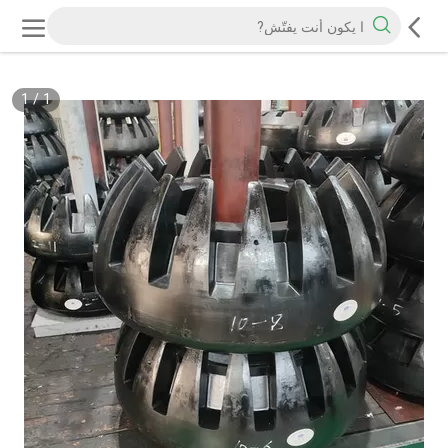
1
/
1