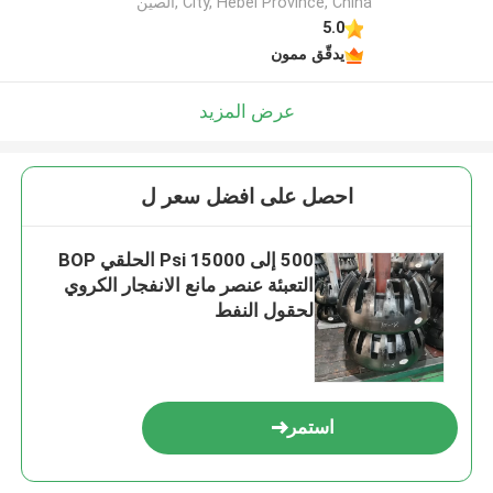
City, Hebei Province, China ,الصين
5.0
يدقّق ممون
عرض المزيد
احصل على افضل سعر ل
500 إلى 15000 Psi الحلقي BOP
التعبئة عنصر مانع الانفجار الكروي
لحقول النفط
استمر