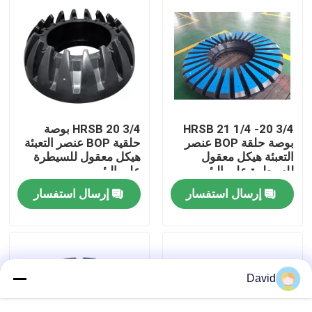
جولة في المعمل
ضبط الجودة
اتصل بنا
HRSB 21 1/4 -20 3/4
HRSB 20 3/4 بوصة
بوصة حلقة BOP عنصر
حلقية BOP عنصر التعبئة
التعبئة هيكل معقول
هيكل معقول للسيطرة
للسيطرة على البئر
على البئر
أخبار
إرسال استفسار
إرسال استفسار
جميع القضايا
مضخة طين الحفر
David
بطانة مضخة الطين