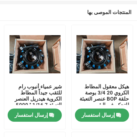
المنتجات الموصى بها
هيكل معقول المطاط
شير عمياء أنبوب رام
الكروي 20 3/4 بوصة
للثقب جيداً المطاط
منزل
حلقة BOP عنصر التعبئة
الكروية هيدريل العنصر
للتحكم في البئر
التعبئة 7 1/16 " 5000
Psi
إرسال استفسار
إرسال استفسار
المنتجات
حول بنا