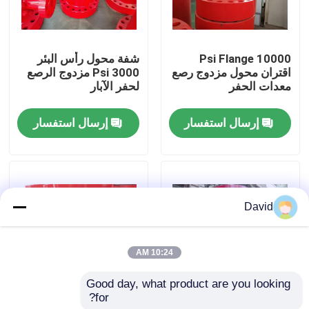
جولة في المعمل
10000 Psi Flange
شفة محول رأس البئر
اقتران محول مزدوج رصع
3000 Psi مزدوج الرصع
ضبط الجودة
معدات الحفر
لحفر الآبار
إرسال استفسار
إرسال استفسار
اتصل بنا
أخبار
David
جميع القضايا
10:24 AM
مضخة طين الحفر
Good day, what product are you looking 
for?
محول تزوير مزدوج مرصع
محول SUS مزدوج الرصع
بطانة مضخة الطين