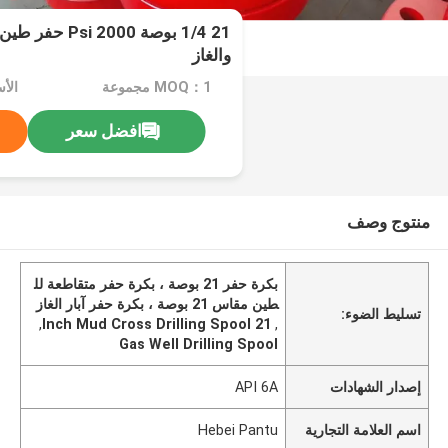
21 1/4 بوصة 2000
والغاز
MOQ：1 مجموعة
الأسعار
افضل سعر
منتوج وصف
بكرة حفر 21 بوصة ، بكرة حفر متقاطعة لل
طين مقاس 21 بوصة ، بكرة حفر آبار الغاز
تسليط الضوء:
,
21 Inch Mud Cross Drilling Spool
,
Gas Well Drilling Spool
إصدار الشهادات
API 6A
اسم العلامة التجارية
Hebei Pantu