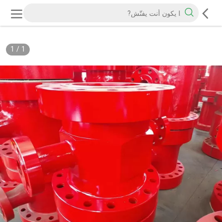
1
/
1