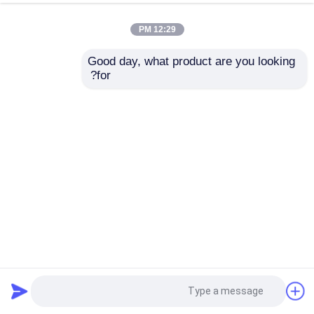
12:29 PM
Good day, what product are you looking 
for?
3 1/8 بوصة -3000 رطل / بوصة مربعة تقتل حقل نفط مشعب
استخدم رأس البئر
خنق قتل المنوع
2023-06-11