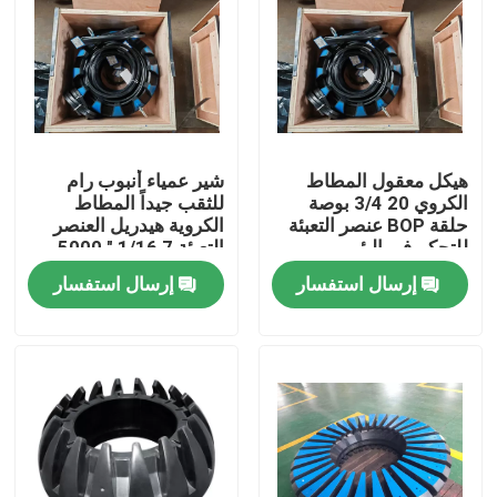
هيكل معقول المطاط
شير عمياء أنبوب رام
الكروي 20 3/4 بوصة
للثقب جيداً المطاط
حلقة BOP عنصر التعبئة
الكروية هيدريل العنصر
للتحكم في البئر
التعبئة 7 1/16 " 5000
Psi
إرسال استفسار
إرسال استفسار
منزل
المنتجات
حول بنا