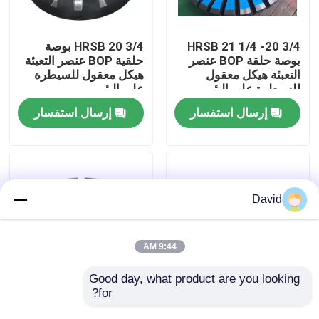
جولة في المعمل
HRSB 21 1/4 -20 3/4
HRSB 20 3/4 بوصة
بوصة حلقة BOP عنصر
حلقية BOP عنصر التعبئة
التعبئة هيكل معقول
هيكل معقول للسيطرة
ضبط الجودة
للسيطرة على البئر
على البئر
إرسال استفسار
إرسال استفسار
اتصل بنا
أخبار
David
جميع القضايا
9:44 AM
مضخة طين الحفر
Good day, what product are you looking 
for?
MSP 29 1/2 " 500 Psi
MSP هيدريل 21 بوصة
عنصر تعبئة محول مع
الحلقية BOP عنصر
بطانة مضخة الطين