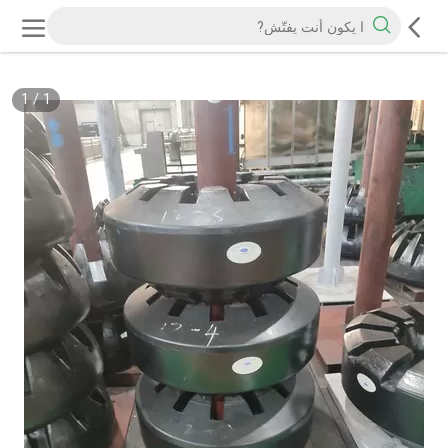
1
/
1